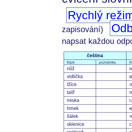
Rychlý reži
Odb
zapisování)
napsat každou odp
čeština
fráze
poznámka
f
nůž
vidlička
в
lžíce
л
talíř
п
miska
г
hrnek
к
šálek
ч
sklenice
с