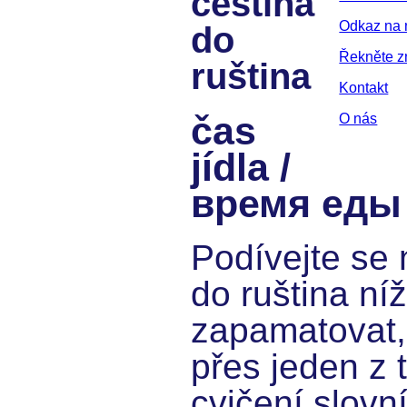
čeština
Odkaz na 
do
Řekněte 
ruština
Kontakt
čas
O nás
jídla /
время еды
Podívejte se 
do ruština níž
zapamatovat,
přes jeden z 
cvičení slovn