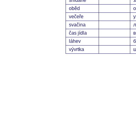
snídaně
з
oběd
о
večeře
у
svačina
л
čas jídla
в
láhev
б
vývrtka
ш