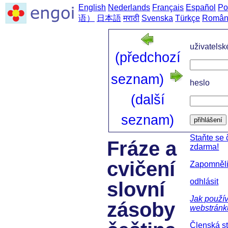
English
Nederlands
Français
Español
Po
语）
日本語
मराठी
Svenska
Türkçe
Român
uživatels
(předchozí
seznam)
heslo
(další
seznam)
přihlášení
Staňte se
Fráze a
zdarma!
cvičení
Zapomněli
odhlásit
slovní
Jak použív
zásoby
webstránk
Členská s