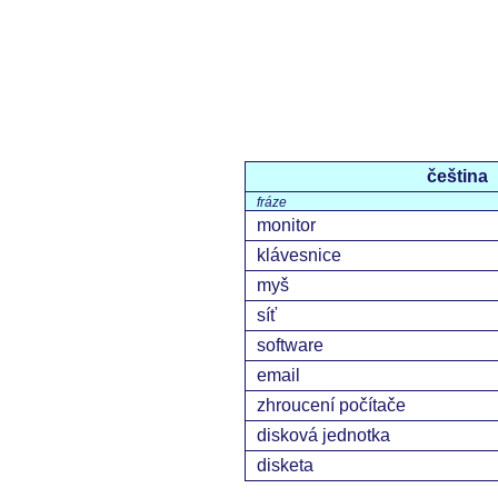
čeština
fráze
monitor
klávesnice
myš
síť
software
email
zhroucení počítače
disková jednotka
disketa