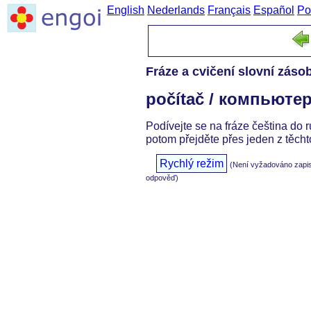
English
Nederlands
Français
Español
Po
Fráze a cvičení slovní záso
počítač / компьюте
Podívejte se na fráze čeština do r
potom přejděte přes jeden z těcht
Rychlý režim
(Není vyžadováno zapi
odpověď)