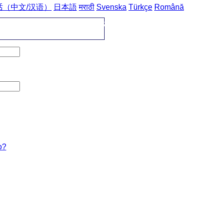
话（中文/汉语）
日本語
मराठी
Svenska
Türkçe
Română
domů
->
Česko-ruské fráze
->
počítač / компьютер
o?