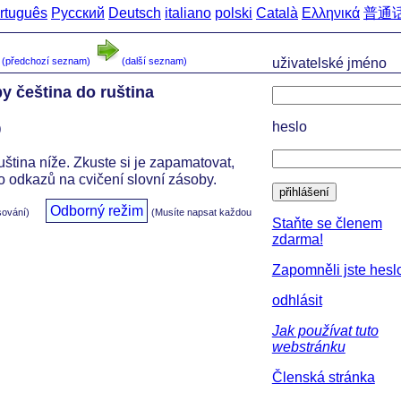
rtuguês
Русский
Deutsch
italiano
polski
Català
Ελληνικά
普通
(předchozí seznam)
(další seznam)
uživatelské jméno
by čeština do ruština
р
heslo
uština níže. Zkuste si je zapamatovat,
o odkazů na cvičení slovní zásoby.
přihlášení
Odborný režim
sování)
(Musíte napsat každou
Staňte se členem
zdarma!
Zapomněli jste hesl
odhlásit
Jak používat tuto
webstránku
Členská stránka