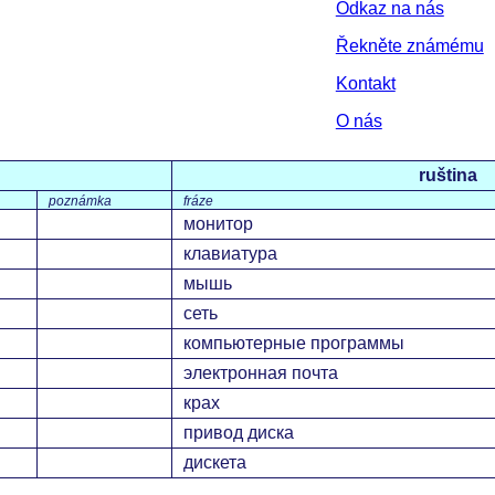
Odkaz na nás
Řekněte známému
Kontakt
O nás
ruština
poznámka
fráze
монитор
клавиатура
мышь
сеть
компьютерные программы
электронная почта
крах
привод диска
дискета