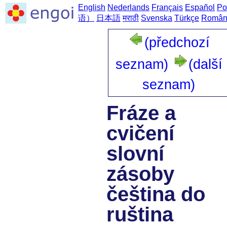
English
Nederlands
Français
Español
Po
语）
日本語
मराठी
Svenska
Türkçe
Român
(předchozí
seznam)
(další
seznam)
Fráze a
cvičení
slovní
zásoby
čeština do
ruština