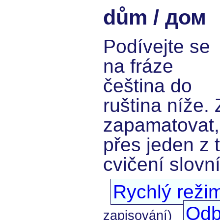
dům / дом
Podívejte se
na fráze
čeština do
ruština níže. 
zapamatovat,
přes jeden z 
cvičení slovn
Rychlý reži
Odb
zapisování)