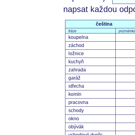
napsat každou odp
čeština
fráze
poznámk
koupelna
záchod
ložnice
kuchyň
zahrada
garáž
střecha
komín
pracovna
schody
okno
obývák
vchodové dveře