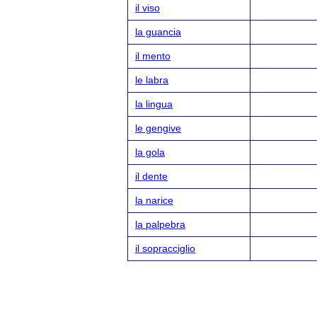
il viso
la guancia
il mento
le labra
la lingua
le gengive
la gola
il dente
la narice
la palpebra
il sopracciglio