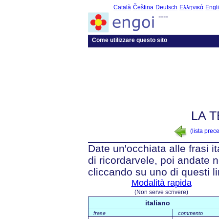
Català
Čeština
Deutsch
Ελληνικά
Engl
----
Come utilizzare questo sito
LA T
(lista prec
Date un'occhiata alle frasi i
di ricordarvele, poi andate n
cliccando su uno di questi li
Modalità rapida
(Non serve scrivere)
italiano
frase
commento