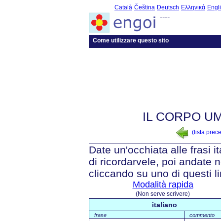
Català
Čeština
Deutsch
Ελληνικά
Engl
----
Come utilizzare questo sito
IL CORPO UM
(lista prec
Date un'occhiata alle frasi i
di ricordarvele, poi andate n
cliccando su uno di questi li
Modalità rapida
(Non serve scrivere)
italiano
frase
commento