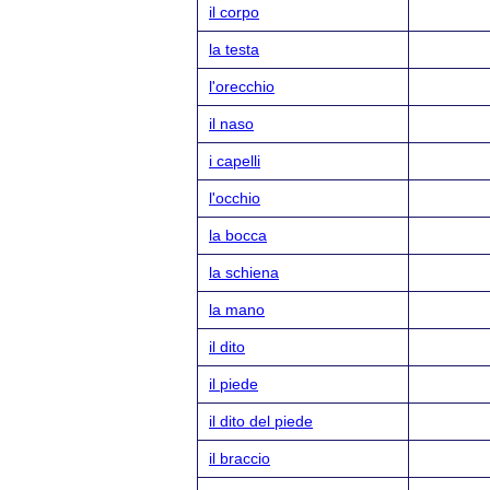
il corpo
la testa
l'orecchio
il naso
i capelli
l'occhio
la bocca
la schiena
la mano
il dito
il piede
il dito del piede
il braccio