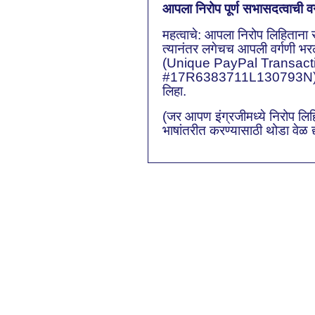
आपला निरोप पूर्ण सभासदत्वाची व
महत्वाचे: आपला निरोप लिहिताना 
त्यानंतर लगेचच आपली वर्गणी भर
(Unique PayPal Transacti
#17R6383711L130793N),
लिहा.
(जर आपण इंग्रजीमध्ये निरोप लि
भाषांतरीत करण्यासाठी थोडा वेळ द्