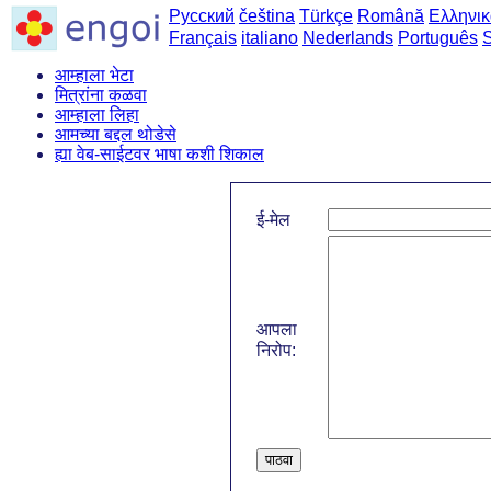
Русский
čeština
Türkçe
Română
Ελληνικ
Français
italiano
Nederlands
Português
आम्हाला भेटा
मित्रांना कळवा
आम्हाला लिहा
आमच्या बद्दल थोडेसे
ह्या वेब-साईटवर भाषा कशी शिकाल
ई-मेल
आपला
निरोप:
पाठवा