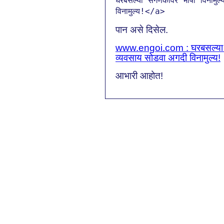
घरबसल्या संगणकावर भाषा विनामुल
विनामुल्य!</a>
पान असे दिसेल.
www.engoi.com : घरबसल्या सं
व्यवसाय सोडवा अगदी विनामुल्य!
आभारी आहोत!