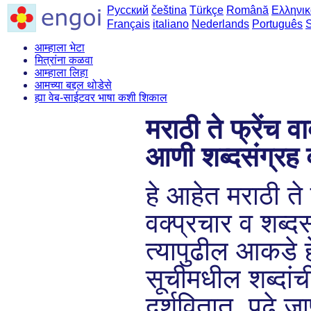
Русский
čeština
Türkçe
Română
Ελληνικ
Français
italiano
Nederlands
Português
आम्हाला भेटा
मित्रांना कळवा
आम्हाला लिहा
आमच्या बद्दल थोडेसे
ह्या वेब-साईटवर भाषा कशी शिकाल
मराठी ते फ्रेंच वा
आणी शब्दसंग्रह 
हे आहेत मराठी ते फ
वक्प्रचार व शब्दस
त्यापुढील आकडे हे
सूचीमधील शब्दांची
दर्शवितात. पुढे ज