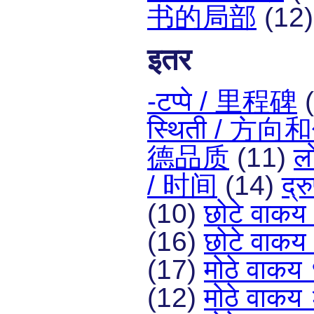
书的局部
(12
इतर
-टप्पे / 里程碑
(
स्थिती / 方
德品质
(11)
ल
/ 时间
(14)
द्
(10)
छोटे वा
(16)
छोटे वा
(17)
मोठे वा
(12)
मोठे वा