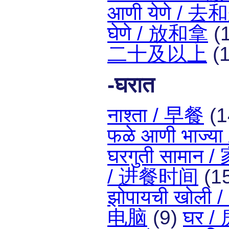
आणी येणे / 去
घेणे / 放和拿
(
二十及以上
(1
-घरात
नाश्ता / 早餐
(1
फळे आणी भाज
घरगुती सामा
/ 进餐时间
(1
झोपायची खोली
电脑
(9)
घर /