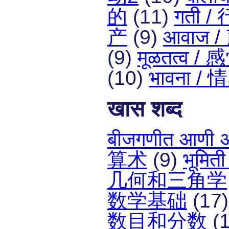
的
(11)
गती /
产
(9)
आवाज 
(9)
मूळतत्व / 
(10)
भावना / 
खास शब्द
बीजगणीत आणी
算术
(9)
भूमित
几何和三角学
数学基础
(17
数目和分数
(