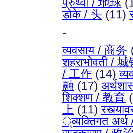
प्रुथ्वी / 地球
(
डोके / 头
(11)
-
व्यवसाय / 商务
शहराभोवती /
/ 工作
(14)
व्
融
(17)
अर्थशा
शिक्शण / 教育
(
上
(11)
रस्त्य
्व्यक्तिगत अ