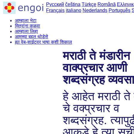
Русский
čeština
Türkçe
Română
Ελληνικ
Français
italiano
Nederlands
Português
आम्हाला भेटा
मित्रांना कळवा
आम्हाला लिहा
आमच्या बद्दल थोडेसे
ह्या वेब-साईटवर भाषा कशी शिकाल
मराठी ते मंडारीन
वाक्प्रचार आणी
शब्दसंग्रह व्यवस
हे आहेत मराठी ते
चे वक्प्रचार व
शब्दसंग्रह. त्याप
आकडे हे त्या सू