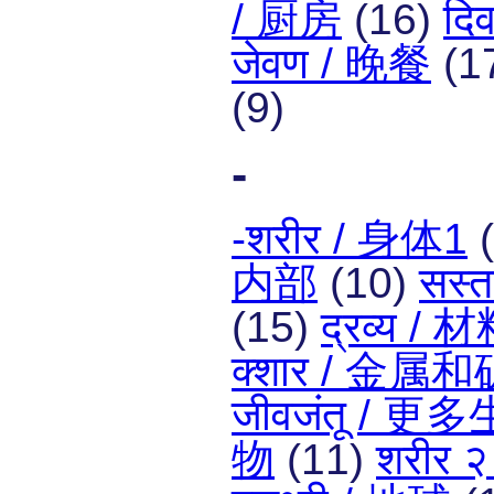
/ 厨房
(16)
दि
जेवण / 晚餐
(1
(9)
-
-शरीर / 身体1
(
内部
(10)
सस्
(15)
द्रव्य / 
क्शार / 金属
जीवजंतू / 更
物
(11)
शरीर 