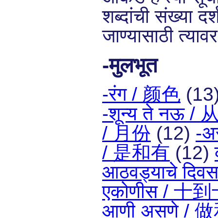
शब्दांची संख्या दर्
जाण्यासाठी त्याव
-मुलभूत
-रंग / 颜色
(13
-शून्य ते नऊ
/ 月份
(12)
-अ
/ 是和有
(12)
आठवड्याचे दि
एकोणीस / 十
आणी असणे 