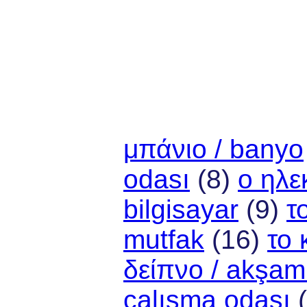
μπάνιο / banyo
odası
(8)
ο ηλε
bilgisayar
(9)
τ
mutfak
(16)
το 
δείπνο / akşa
çalışma odası
(