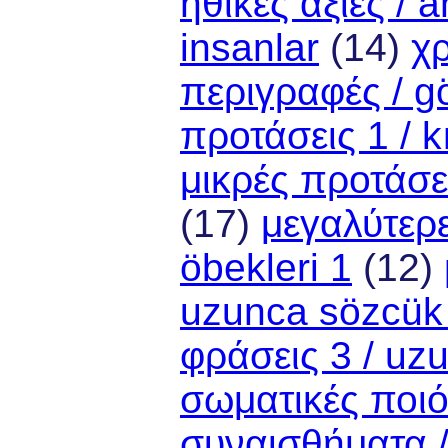
ηθικές αξίες / a
insanlar
(14)
χ
περιγραφές / gör
προτάσεις 1 / k
μικρές προτάσει
(17)
μεγαλύτερε
öbekleri 1
(12)
uzunca sözcük 
φράσεις 3 / uz
σωματικές ποιότ
συναισθήματα /