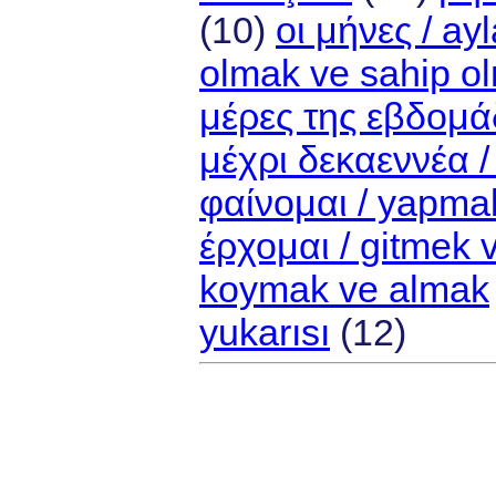
(10)
οι μήνες / ayl
olmak ve sahip o
μέρες της εβδομάδ
μέχρι δεκαεννέα 
φαίνομαι / yapma
έρχομαι / gitmek 
koymak ve almak
yukarısı
(12)