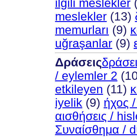
ilgili meslekler
meslekler
(13)
memurları
(9)
κ
uğraşanlar
(9)
Δράσεις
δράσει
/ eylemler 2
(1
etkileyen
(11)
κ
iyelik
(9)
ήχος /
αισθήσεις / hisl
Συναίσθημα / 