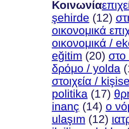
Κοινωνία
επιχε
şehirde
(12)
στ
οικονομικά επιχ
οικονομικά / e
eğitim
(20)
στο
δρόμο / yolda
(
στοιχεία / kişis
politika
(17)
θρ
inanç
(14)
ο νό
ulaşım
(12)
ιατ