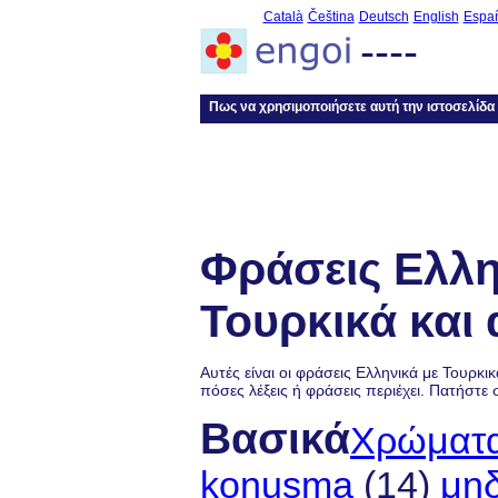
Català
Čeština
Deutsch
English
Espa
----
Πως να χρησιμοποιήσετε αυτή την ιστοσελίδα
Φράσεις Ελλη
Τουρκικά και 
Αυτές είναι οι φράσεις Ελληνικά με Τουρκικ
πόσες λέξεις ή φράσεις περιέχει. Πατήστε 
Βασικά
Χρώματα 
konuşma
(14)
μηδ